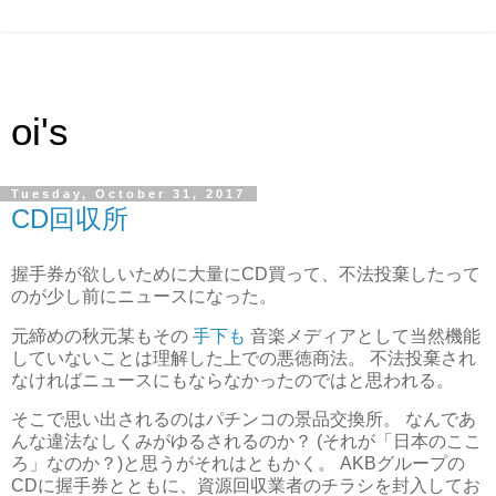
oi's
Tuesday, October 31, 2017
CD回収所
握手券が欲しいために大量にCD買って、不法投棄したって
のが少し前にニュースになった。
元締めの秋元某もその
手下も
音楽メディアとして当然機能
していないことは理解した上での悪徳商法。 不法投棄され
なければニュースにもならなかったのではと思われる。
そこで思い出されるのはパチンコの景品交換所。 なんであ
んな違法なしくみがゆるされるのか？ (それが「日本のここ
ろ」なのか？)と思うがそれはともかく。 AKBグループの
CDに握手券とともに、資源回収業者のチラシを封入してお