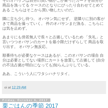
そのオバサンは自分の買い物かごが乗ったカートを自分が
商品を漁ってる ケースのとなりにびったり合わせてとめて
ある こちらはそこから買い物したいのだ。
隣に立ち少し待つ。 オバサン気にせず。 逆隣りに別の客が
きて商品を撮っていく。 件のオバサンまだ漁る、こちらに
は気を止めず。
あまりにも傍若無人で長々と占拠しているため 「失礼」と
言いつつオバサンのカートを最小限だけずらして 商品を取
り出す。 オバサン無反応。
順番待ちが必要なケースはあるが、このオバサンの場合 自
分は必要としてない場所にカートを放置して占拠して (自分
の不法占拠が明白になっても)知らんぷりしている。
ああ、こういう人にワタシハナリタイ。
oi
at
12:29 AM
Friday, October 6, 2017
栗ごはんの季節 2017