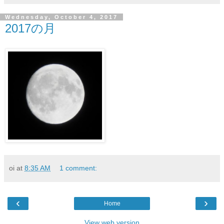
Wednesday, October 4, 2017
2017の月
oi
at
8:35 AM
1 comment:
‹
›
Home
View web version