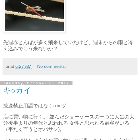
先週赤とんぼが多く飛来していたけど、週末からの雨と冷
え込みでもう来ないか？
oi
at
6:27 AM
No comments:
Tuesday, October 10, 2017
キ○カイ
放送禁止用語ではなく○＝ヅ
店に買い物に行く。 並んだショーケースの一つに人生の大
分後半よりの年代と思われる 女性と思われる顧客がいる
（平たく言うとオバサン)。