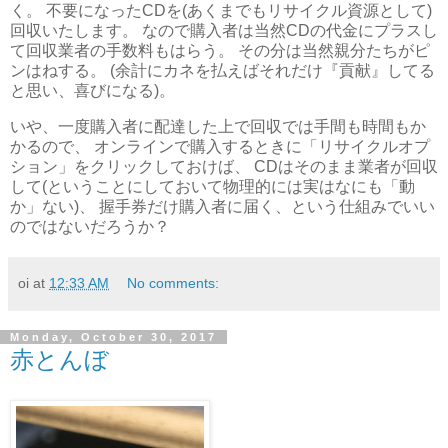
く。 不要になったCDを(あくまでもリサイクル資源として)
回収いたします。 なので購入者は当然CDの代金にプラスし
て回収業者の手数料もはらう。 その分は当然親分たちがピ
ンはねする。 (余計にカネを払えばそれだけ『貢献』してる
と思い、喜びになる)。
いや、一度購入者に配達した上で回収では手間も時間もか
かるので、 オンラインで購入するときに「リサイクルオプ
ション」をクリックしておけば、 CDはそのまま業者が回収
して(ということにしておいて物理的には実はなにも「動
か」ない)、 握手券だけ購入者に届く、という仕組みでいい
のではないだろうか？
oi
at
12:33 AM
No comments:
Monday, October 30, 2017
赤とんぼ