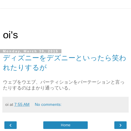
oi's
Monday, March 30, 2015
ディズニーをデズニーといったら笑わ
れたりするが
ウェブをウエブ、パーティションをパーテーションと言っ
たりするのはまかり通っている。
oi
at
7:55 AM
No comments:
‹
›
Home